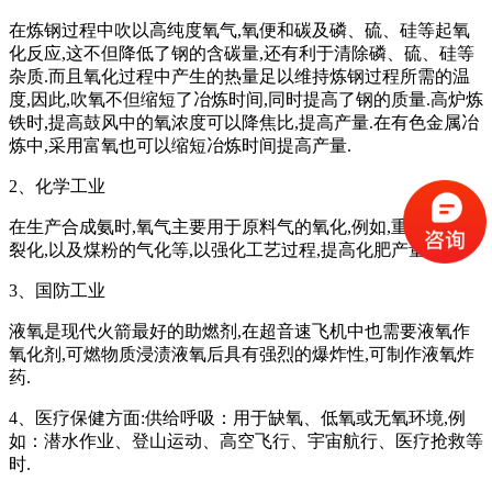
在炼钢过程中吹以高纯度氧气,氧便和碳及磷、硫、硅等起氧
化反应,这不但降低了钢的含碳量,还有利于清除磷、硫、硅等
杂质.而且氧化过程中产生的热量足以维持炼钢过程所需的温
度,因此,吹氧不但缩短了冶炼时间,同时提高了钢的质量.高炉炼
铁时,提高鼓风中的氧浓度可以降焦比,提高产量.在有色金属冶
炼中,采用富氧也可以缩短冶炼时间提高产量.
2、化学工业
在生产合成氨时,氧气主要用于原料气的氧化,例如,重油的高温
裂化,以及煤粉的气化等,以强化工艺过程,提高化肥产量.
3、国防工业
液氧是现代火箭最好的助燃剂,在超音速飞机中也需要液氧作
氧化剂,可燃物质浸渍液氧后具有强烈的爆炸性,可制作液氧炸
药.
4、医疗保健方面:供给呼吸：用于缺氧、低氧或无氧环境,例
如：潜水作业、登山运动、高空飞行、宇宙航行、医疗抢救等
时.