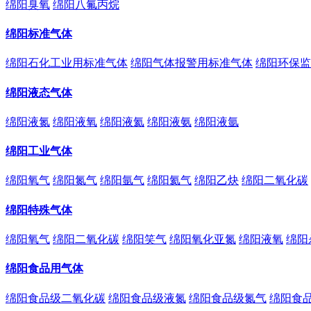
绵阳臭氧
绵阳八氟丙烷
绵阳标准气体
绵阳石化工业用标准气体
绵阳气体报警用标准气体
绵阳环保监
绵阳液态气体
绵阳液氮
绵阳液氧
绵阳液氦
绵阳液氨
绵阳液氩
绵阳工业气体
绵阳氧气
绵阳氮气
绵阳氩气
绵阳氦气
绵阳乙炔
绵阳二氧化碳
绵阳特殊气体
绵阳氧气
绵阳二氧化碳
绵阳笑气
绵阳氧化亚氮
绵阳液氧
绵阳
绵阳食品用气体
绵阳食品级二氧化碳
绵阳食品级液氮
绵阳食品级氮气
绵阳食