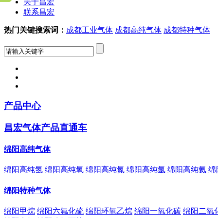
关于昌宏
联系昌宏
热门关键搜索词：
成都工业气体
成都高纯气体
成都特种气体
产品中心
昌宏气体产品直通车
绵阳高纯气体
绵阳高纯氢
绵阳高纯氧
绵阳高纯氮
绵阳高纯氩
绵阳高纯氦
绵
绵阳特种气体
绵阳甲烷
绵阳六氟化硫
绵阳环氧乙烷
绵阳一氧化碳
绵阳二氧