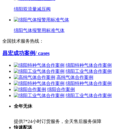
绵阳双流量减压阀
绵阳气体报警用标准气体
全国技术服务热线：
昌宏成功案例
/ cases
绵阳特种气体合作案例
绵阳工业气体合作案例
高纯气体合作案例
绵阳特种气体合作案例
绵阳合作案例
绵阳工业气体合作案例
全年无休
提供7*24小时订货服务，全天售后服务保障
快速配送