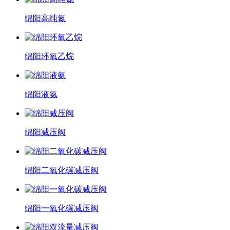
绵阳高纯氮
绵阳环氧乙烷
绵阳液氨
绵阳减压阀
绵阳二氧化碳减压阀
绵阳一氧化碳减压阀