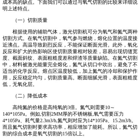
成本高的缺点。下面我们可以通过与氧气切割的比较来详细说
明上述特点。
（一）切割质量
根据使用的辅助气体，激光切割机可分为氧气和氮气两种
切割方式。在氧气切割中，氧气参与燃烧，熔化位置的温度接
近沸点。高温导致剧烈反应，不能保证断面光滑。此外，氧化
反应和扩大的热影响区使切割质量相对较差，容易出现切缝宽
度、截面斜纹、表面粗糙度差和焊渣等质量缺陷。在氮气切割
中，材料被激光能量完全熔化，氮气从切口中吹出，避免了不
适当的化学反应。熔点区温度较低，加上氮气的冷却和保护作
用，反应稳定均匀，切割质量高。断面细腻光滑，表面粗糙度
低，无氧化层。
（二）降低成本
高纯氮的价格是高纯氧的3倍。氮气则需要10～
140*105Pa。例如,切割2MM厚的不锈钢板,氧气需要压力
4*105Pa、耗气量2.3m3/h,氮气则对应为14*105Pa、15.2m3/h。
而且氮气切割时要求高功率，相应增加了能耗。所以，氮气切
割的综合成本是氧气切割的15倍以上。