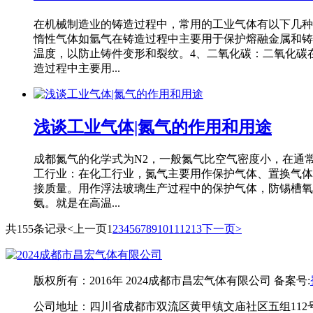
在机械制造业的铸造过程中，常用的工业气体有以下几种
惰性气体如氩气在铸造过程中主要用于保护熔融金属和铸
温度，以防止铸件变形和裂纹。4、二氧化碳：二氧化碳
造过程中主要用...
浅谈工业气体|氮气的作用和用途
成都氮气的化学式为N2，一般氮气比空气密度小，在通常
工行业：在化工行业，氮气主要用作保护气体、置换气体
接质量。用作浮法玻璃生产过程中的保护气体，防锡槽氧
氨。就是在高温...
共155条记录
<上一页
1
2
3
4
5
6
7
8
9
10
11
12
13
下一页>
版权所有：2016年 2024成都市昌宏气体有限公司 备案号:
公司地址：四川省成都市双流区黄甲镇文庙社区五组112