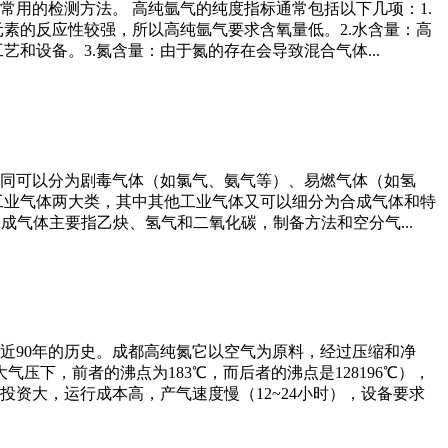
用的检测方法。 高纯氩气的纯度指标通常包括以下几项：1.
元素的反应性较强，所以高纯氩气要求含氧量低。2.水含量：高
和设备。3.氮含量：由于氮的存在会导致混合气体...
同可以分为剧毒气体（如氯气、氨气等）、易燃气体（如氢
工业气体两大类，其中其他工业气体又可以细分为合成气体和特
成气体主要指乙炔、氢气和二氧化碳，制备方法和空分气...
近90年的历史。成都高纯氮它以空气为原料，经过压缩和净
下，前者的沸点为183℃，而后者的沸点是128196℃），
资大，运行成本高，产气速度慢（12~24小时），设备要求