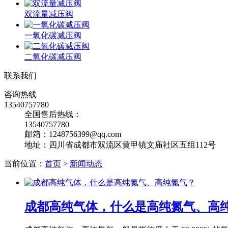
双流量减压阀
一氧化碳减压阀
二氧化碳减压阀
联系我们
咨询热线
13540757780
全国售后热线：
13540757780
邮箱：1248756399@qq.com
地址：四川省成都市双流区黄甲镇文庙社区五组112号
当前位置：
首页
>
新闻动态
成都高纯气体，什么是高纯氮气、高