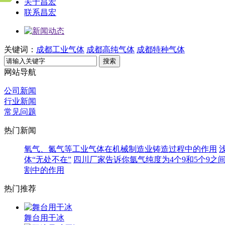
关于昌宏
联系昌宏
关键词：
成都工业气体
成都高纯气体
成都特种气体
搜索
网站导航
公司新闻
行业新闻
常见问题
热门新闻
氧气、氮气等工业气体在机械制造业铸造过程中的作用
体“无处不在”
四川厂家告诉你氩气纯度为4个9和5个9之
割中的作用
热门推荐
舞台用干冰