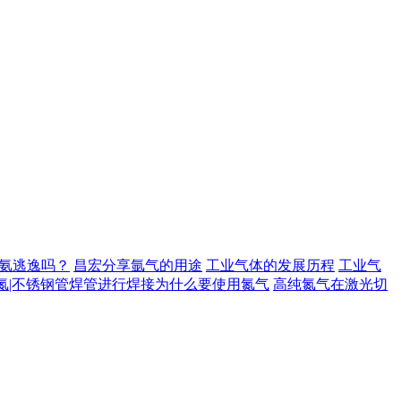
是氨逃逸吗？
昌宏分享氩气的用途
工业气体的发展历程
工业气
氮|不锈钢管焊管进行焊接为什么要使用氮气
高纯氮气在激光切