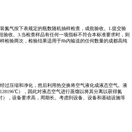
装氮气按下表规定的瓶数随机抽样检查，成批验收。1.提交验
批验收。3.当检查样品有任何一项指标不符合本标准要求时，则
样检验两次，检验结果适用于8h内输送的任何数量的成都高纯
，经过压缩和净化，然后利用热交换将空气液化成液态空气。液
28196℃），因此对液态空气进行蒸馏以将其分离以获得氮
小时），设备要求高，周期长。考虑到设备、设备和基础设施等