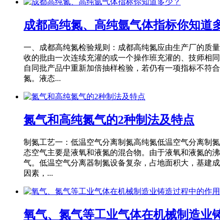
成都高纯氮、高纯氩气体指标你知道
一、成都高纯氮检验规则：成都高纯氮应由生产厂的质量
收的批由一次连续充灌的或一个操作班充灌的、技师相同
自同批产品中重新加倍抽样检验，若仍有一项指标不符合
氮。液态...
氮气和高纯氮气的2种制法及特点
制氮工艺一：低温空气分离制氮高纯氮低温空气分离制氮
态空气主要是液氧和液氮的混合物。由于液氧和液氮的沸点
气。低温空气分离器制氮设备复杂，占地面积大，基建成
因素，...
氧气、氮气等工业气体在机械制造业