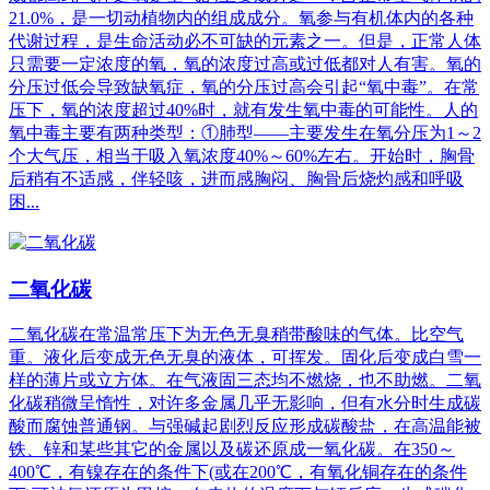
21.0%，是一切动植物内的组成成分。氧参与有机体内的各种
代谢过程，是生命活动必不可缺的元素之一。但是，正常人体
只需要一定浓度的氧，氧的浓度过高或过低都对人有害。氧的
分压过低会导致缺氧症，氧的分压过高会引起“氧中毒”。在常
压下，氧的浓度超过40%时，就有发生氧中毒的可能性。人的
氧中毒主要有两种类型：①肺型——主要发生在氧分压为1～2
个大气压，相当于吸入氧浓度40%～60%左右。开始时，胸骨
后稍有不适感，伴轻咳，进而感胸闷、胸骨后烧灼感和呼吸
困...
二氧化碳
二氧化碳在常温常压下为无色无臭稍带酸味的气体。比空气
重。液化后变成无色无臭的液体，可挥发。固化后变成白雪一
样的薄片或立方体。在气液固三态均不燃烧，也不助燃。二氧
化碳稍微呈惰性，对许多金属几乎无影响，但有水分时生成碳
酸而腐蚀普通钢。与强碱起剧烈反应形成碳酸盐，在高温能被
铁、锌和某些其它的金属以及碳还原成一氧化碳。在350～
400℃，有镍存在的条件下(或在200℃，有氧化铜存在的条件