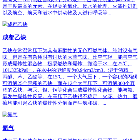
是丰度最高的元素。在烃类的氧化、废水的处理、火箭推进剂
以及航空、航天和潜水中供动物及人进行呼吸等...
成都乙炔
乙炔在常温常压下为具有麻醉性的无色可燃气体。纯时没有气
味，但是在有杂质时有讨厌的大蒜气味。比空气轻，能与空气
形成爆炸性混合物，极易燃烧和爆炸。微溶于水，在25℃、
101.325kPa时，在水中的溶解度为0.94cm3/cm3。溶于酒精、
丙酮、苯、乙醚等。在15℃、一个大气压下，一个容积的丙酮
可溶解25个容积的乙炔，而在12个大气压下，可溶解300个容
积的乙炔。与汞、银、铜等化合生成爆炸性化合物。能与氟、
氯发生爆炸性反应。在高压下乙炔很不稳定，火花、热力、磨
擦均能引起乙炔的爆炸性分解而产生氢和碳。...
氦气