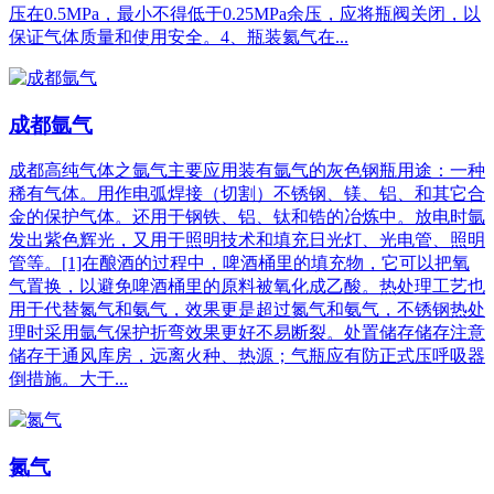
压在0.5MPa，最小不得低于0.25MPa余压，应将瓶阀关闭，以
保证气体质量和使用安全。4、瓶装氦气在...
成都氩气
成都高纯气体之氩气主要应用装有氩气的灰色钢瓶用途：一种
稀有气体。用作电弧焊接（切割）不锈钢、镁、铝、和其它合
金的保护气体。还用于钢铁、铝、钛和锆的冶炼中。放电时氩
发出紫色辉光，又用于照明技术和填充日光灯、光电管、照明
管等。[1]在酿酒的过程中，啤酒桶里的填充物，它可以把氧
气置换，以避免啤酒桶里的原料被氧化成乙酸。热处理工艺也
用于代替氮气和氨气，效果更是超过氮气和氨气，不锈钢热处
理时采用氩气保护折弯效果更好不易断裂。处置储存储存注意
储存于通风库房，远离火种、热源；气瓶应有防正式压呼吸器
倒措施。大于...
氮气