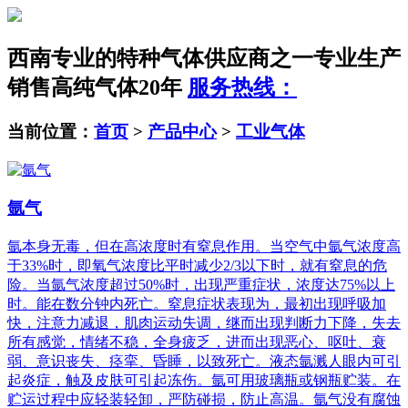
西南专业的特种气体供应商之一
专业生产
销售高纯气体20年
服务热线：
当前位置：
首页
>
产品中心
>
工业气体
氩气
氩本身无毒，但在高浓度时有窒息作用。当空气中氩气浓度高
于33%时，即氧气浓度比平时减少2/3以下时，就有窒息的危
险。当氩气浓度超过50%时，出现严重症状，浓度达75%以上
时。能在数分钟内死亡。窒息症状表现为，最初出现呼吸加
快，注意力减退，肌肉运动失调，继而出现判断力下降，失去
所有感觉，情绪不稳，全身疲乏，进而出现恶心、呕吐、衰
弱、意识丧失、痉挛、昏睡，以致死亡。液态氩溅人眼内可引
起炎症，触及皮肤可引起冻伤。氩可用玻璃瓶或钢瓶贮装。在
贮运过程中应轻装轻卸，严防碰损，防止高温。氩气没有腐蚀