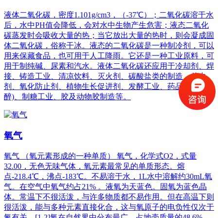
液体二氧化碳，密度1.101g/cm3，（-37℃）；二氧化碳溶于水
后，水中PH值会降低，会对水中生物产生危害；液态二氧化
碳蒸发时会吸收大量的热；当它放出大量的热时，则会凝成固
体二氧化碳，俗称干冰。液态的二氧化碳是一种制冷剂，可以
用来保藏食品，也可用于人工降雨。它还是一种工业原料，可
用于制纯碱、尿素和汽水。液体二氧化碳还应用于冷却剂、焊
接、铸造工业、清凉饮料、灭火剂、碳酸盐类的制造、杀虫
剂、氧化防止剂、植物生长促进剂、发酵工业、药品(局部麻
醉)、制糖工业、胶及动物胶制造等。
氧气
氧气 （氧元素形成的一种单质） 氧气，化学式O2，式量
32.00，无色无味气体，氧元素最常见的单质形态。熔
点-218.4℃，沸点-183℃。不易溶于水，1L水中溶解约30mL氧
气。在空气中氧气约占21% 。液氧为天蓝色。固氧为蓝色晶
体。常温下不很活泼，与许多物质都不易作用。但在高温下则
很活泼，能与多种元素直接化合，这与氧原子的电负性仅次于
氟有关。[1-2]氧在自然界中分布最广，占地壳质量的48.6%，