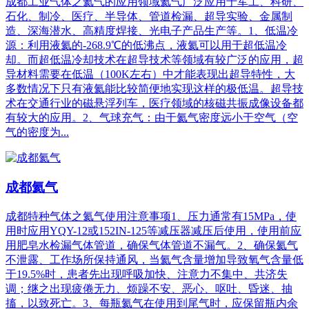
成都工业气体之氦气的应用领域氦气广泛应用于军工、科研、
石化、制冷、医疗、半导体、管道检漏、超导实验、金属制
造、深海潜水、高精度焊接、光电子产品生产等。1、低温冷
源：利用液氦的-268.9℃的低沸点，液氦可以用于超低温冷
却。而超低温冷却技术在超导技术等领域有较广泛的应用，超
导材料需要在低温（100K左右）中才能表现出超导特性，大
多数情况下只有液氦能比较简便地实现这样的极低温。超导技
术在交通行业的磁悬浮列车，医疗领域的核磁共振成像设备都
有较大的应用。2、气球充气：由于氦气密度远小于空气（空
气的密度为...
成都氦气
成都特种气体之氦气使用注意事项1、压力通常有15MPa，使
用时应用YQY-12或152IN-125等减压器减压后使用，使用前应
用肥皂水检漏气体管道，确保气体管道不漏气。2、确保氦气
不泄露、工作场所保持通风，当氦气含量增加导致氧气含量低
于19.5%时，患者先出现呼吸加快、注意力不集中、共济失
调；继之出现疲倦无力、烦躁不安、恶心、呕吐、昏迷、抽
搐，以致死亡。3、每瓶氦气在使用到尾气时，应保留瓶内余