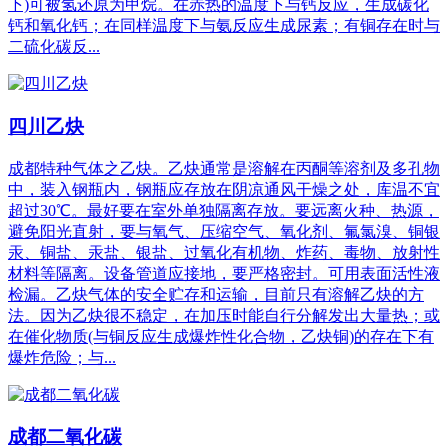
下)可被氢还原为甲烷。在赤热的温度下与钙反应，生成碳化
钙和氧化钙；在同样温度下与氨反应生成尿素；有铜存在时与
二硫化碳反...
四川乙炔
成都特种气体之乙炔。乙炔通常是溶解在丙酮等溶剂及多孔物
中，装入钢瓶内，钢瓶应存放在阴凉通风干燥之处，库温不宜
超过30℃。最好要在室外单独隔离存放。要远离火种、热源，
避免阳光直射，要与氧气、压缩空气、氧化剂、氟氯溴、铜银
汞、铜盐、汞盐、银盐、过氧化有机物、炸药、毒物、放射性
材料等隔离。设备管道应接地，要严格密封。可用表面活性液
检漏。乙炔气体的安全贮存和运输，目前只有溶解乙炔的方
法。因为乙炔很不稳定，在加压时能自行分解发出大量热；或
在催化物质(与铜反应生成爆炸性化合物，乙炔铜)的存在下有
爆炸危险；与...
成都二氧化碳