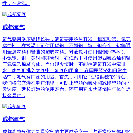
性，在常温...
成都氮气
氮气要用受压钢瓶贮装，液氮要用绝热容器、槽车贮运。氮无
腐蚀性，在常温下可使用碳钢、不锈钢、铜、铜合金、铝等通
用金属材料和普通的塑胶材料。对液氮可使用镍钢(90%Ni)、
不锈钢、铜、黄铜和硅青铜。在低温下可使用聚四氟乙烯和聚
三氟氯乙烯聚合体。当出现火情时，不能往液氮容器中灌进
水。废气可排入大气中。氮气的用途： 在国民经济和日常生
活中，氮气有广泛的用途。首先，利用它“性格孤独”的特点，
我们将它充灌在电灯泡里，可防止钨丝的氧化和减慢钨丝的挥
发速度，延长灯泡的使用寿命。还可用它来代替惰性气体作焊
接金属时...
成都氧气
成都高纯气体之氧是空气的主要成分之一，占正常空气体积的