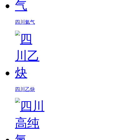
四川氦气
四川乙炔