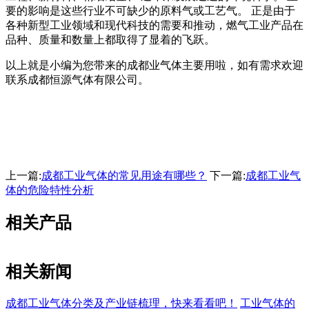
要的影响是这些行业不可缺少的原料气或工艺气。 正是由于
各种新型工业领域和现代科技的需要和推动，燃气工业产品在
品种、质量和数量上都取得了显着的飞跃。
以上就是小编为您带来的成都业气体主要用啦，如有需求欢迎
联系成都恒源气体有限公司。
上一篇:
成都工业气体的常见用途有哪些？
下一篇:
成都工业气
体的危险特性分析
相关产品
相关新闻
成都工业气体分类及产业链梳理，快来看看吧！
工业气体的