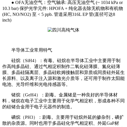
● OFA无油空气：空气轴承: 高压无油空气 (~ 1034 kPa or
10.3 bar) 保护光学元件: HPOFA + 纯化器去除无机物和有机物
(HC, NO/NO2) 至 < 5 ppb. 管道采用316L EP 管(直径可达8
inch)
半导体工业常用特气
硅烷（SiH4）：有毒。硅烷在半导体工业中主要用于制
作高纯多晶硅、通过气相淀积制作二氧化硅薄膜、氮化硅薄
膜、多晶硅隔离层、多晶硅欧姆接触层和异质或同质硅外延生
长原料、以及离子注入源和激光介质等，还可用于制作太阳能
电池、光导纤维和光电传感器等。
锗烷（GeH4）：剧毒。金属锗是一种良好的半导体材
料，锗烷在电子工业中主要用于化学气相淀积，形成各种不同
的硅锗合金用于电子元器件的制造。
磷烷（PH3）：剧毒。主要用于硅烷外延的掺杂剂，磷扩
散的杂质源。同时也用于多晶硅化学气相淀积、外延GaP材