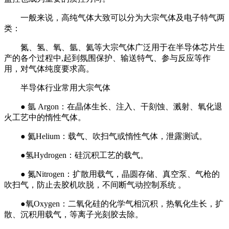
一般来说，高纯气体大致可以分为大宗气体及电子特气两
类：
氮、氢、氧、氩、氦等大宗气体广泛用于在半导体芯片生
产的各个过程中,起到氛围保护、输送特气、参与反应等作
用，对气体纯度要求高。
半导体行业常用大宗气体
● 氩 Argon：在晶体生长、注入、干刻蚀、溅射、氧化退
火工艺中的惰性气体。
● 氦Helium：载气、吹扫气或惰性气体，泄露测试。
●氢Hydrogen：硅沉积工艺的载气。
● 氮Nitrogen：扩散用载气，晶圆存储、真空泵、气枪的
吹扫气，防止去胶机吹脱，不间断气动控制系统 。
●氧Oxygen：二氧化硅的化学气相沉积，热氧化生长，扩
散、沉积用载气，等离子光刻胶去除。