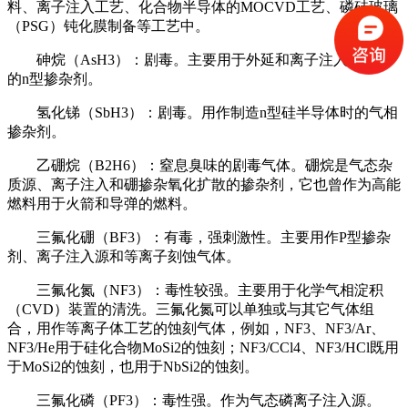
料、离子注入工艺、化合物半导体的MOCVD工艺、磷硅玻璃
（PSG）钝化膜制备等工艺中。
砷烷（AsH3）：剧毒。主要用于外延和离子注入工艺中
的n型掺杂剂。
氢化锑（SbH3）：剧毒。用作制造n型硅半导体时的气相
掺杂剂。
乙硼烷（B2H6）：窒息臭味的剧毒气体。硼烷是气态杂
质源、离子注入和硼掺杂氧化扩散的掺杂剂，它也曾作为高能
燃料用于火箭和导弹的燃料。
三氟化硼（BF3）：有毒，强刺激性。主要用作P型掺杂
剂、离子注入源和等离子刻蚀气体。
三氟化氮（NF3）：毒性较强。主要用于化学气相淀积
（CVD）装置的清洗。三氟化氮可以单独或与其它气体组
合，用作等离子体工艺的蚀刻气体，例如，NF3、NF3/Ar、
NF3/He用于硅化合物MoSi2的蚀刻；NF3/CCl4、NF3/HCl既用
于MoSi2的蚀刻，也用于NbSi2的蚀刻。
三氟化磷（PF3）：毒性强。作为气态磷离子注入源。