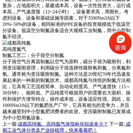
复杂，占地面积大，基建成本高，设备一次性投资大，运行成
本高，产气速度慢（12~24小时），设备要求高，周期长。考
虑到设备、设备和基础设施等因素，对于3500Nm3/h以下
20%~50%的设备，相同标准的PPE设备的投资规模低于低温空
分设备。低温空分制氮设备适合大规模工业制氮，而中小型制
氮不经济。
高纯度氮气
制氮工艺二：分子筛空分制氮
分子筛空气分离器制氮以空气为原料，碳分子筛为吸附剂，利
用变压吸附原理，利用碳分子筛选择性吸附氧和氮，分离氮和
氧。通常称为变压吸附制氮。这种方法是20世纪70年代迅速发
展起来的一种新的制氮技术。成都高纯氮与传统的制氮方法相
比，它具有工艺流程简单、自动化程度高、产气速度快（15～
30分钟）、能耗低、产品纯度可根据用户的需要在大面积、操
作和保护方便等特点，操作成本低，设备适应性强。因此，在
1000Nm3/h以下的氮肥生产厂中，它具有相当的竞争力，并且
越来越受到中小型氮肥消费者的欢迎。变压吸附制氮已发展成
为中小型用氮设备。
上一篇:
成都高纯氮、高纯氩气体指标你知道多少？
下一篇:
成
都工业气体分类及产业链梳理，快来看看吧！