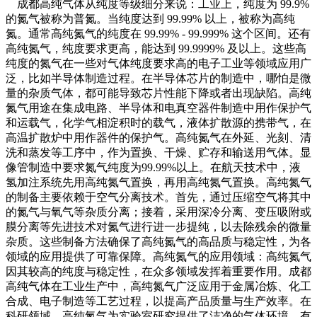
成都高纯气体从纯度等级细分来说：工业上，纯度为 99.9%
的氮气被称为普氮。当纯度达到 99.99% 以上，被称为高纯
氮。通常高纯氮气的纯度在 99.99% - 99.999% 这个区间。还有
高纯氮气，纯度要求更高，能达到 99.9999% 及以上。这些高
纯度的氮气在一些对气体纯度要求高的电子工业等领域应用广
泛，比如半导体制造过程。在半导体芯片的制造中，哪怕是微
量的杂质气体，都可能导致芯片性能下降或者出现缺陷。高纯
氮气用途在集成电路、半导体和电真空器件制造中用作保护气
和运载气，化学气相淀积时的载气，液体扩散源的携带气，在
高温扩散炉中用作器件的保护气。高纯氮气在外延、光刻、清
洗和蒸发等工序中，作为置换、干燥、贮存和输送用气体。显
像管制造中要求氮气纯度为99.99%以上。在航天技术中，液
氢加注系统先用高纯氮气置换，再用高纯氮气置换。高纯氮气
的制备主要依赖于空气分离技术。首先，通过压缩空气将其中
的氮气与氧气等杂质分离；接着，采用深冷分离、变压吸附或
膜分离等先进技术对氮气进行进一步提纯，以去除残余的微量
杂质。这些制备方法确保了高纯氮气的高品质与稳定性，为各
领域的应用提供了可靠保障。高纯氮气的应用领域：高纯氮气
因其较高的纯度与稳定性，在众多领域发挥着重要作用。成都
高纯气体在工业生产中，高纯氮气广泛应用于金属冶炼、化工
合成、电子制造等工艺过程，以提高产品质量与生产效率。在
科研领域，高纯氮气为实验室研究提供了洁净的气体环境，有