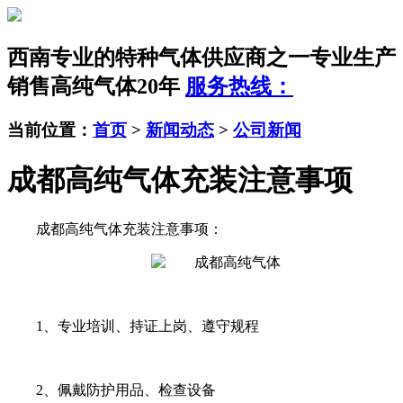
西南专业的特种气体供应商之一
专业生产
销售高纯气体20年
服务热线：
当前位置：
首页
>
新闻动态
>
公司新闻
成都高纯气体充装注意事项
成都高纯气体充装注意事项：
1、专业培训、持证上岗、遵守规程
2、佩戴防护用品、检查设备