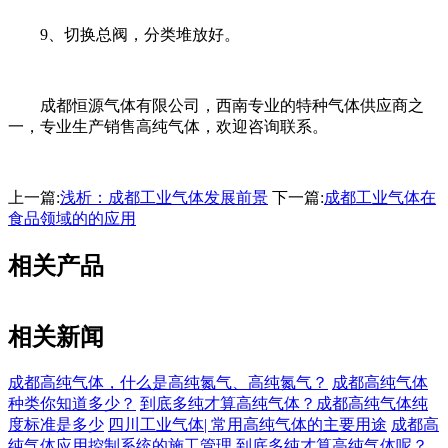
9、切换总阀，分类堆放好。
成都恒源气体有限公司，西南专业的特种气体供应商之
一，专业生产销售高纯气体，欢迎咨询联系。
上一篇:
浅析：成都工业气体发展前景
下一篇:
成都工业气体在
食品领域的的应用
相关产品
相关新闻
成都高纯气体，什么是高纯氮气、高纯氮气？
成都高纯气体
种类你知道多少？
到底多纯才算高纯气体？成都高纯气体纯
度标准是多少
四川工业气体| 常用高纯气体的主要用途
成都高
纯气体应用控制系统的施工管理
到底多纯才算高纯气体呢？