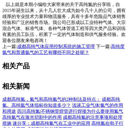
以上就是本期小编给大家带来的关于高纯氮的分享啦，自
2015
年诞生以来，从十几人壮大成为如今几十人的公司，拥有
雄厚的专业技术力量和物流服务，具有十多年危险品气体销售
经验和广泛的销售市场。我公司已形成以工业特种气体、大宗
混合气体、标准气体、各种气体管道工程等四大类产品和训练
有素的员工队伍，积累了一定的气体制造和供气服务经验。
欢
迎各位朋友来电咨询！
上一篇:
成都高纯气体应用控制系统的施工管理
下一篇:
高纯度
氩气和普通氩气的工艺有哪些不同之处呢？
相关产品
相关新闻
成都高纯氮，氮气和高纯氮气的2种制法及特点：
成都高纯
氮、高纯氩气体指标你知道多少？
浅谈工业气体|氮气的作用
和用途
四川高纯氮|不锈钢管焊管进行焊接为什么要使用氮气
高纯氮气在激光切割中的作用
成都高纯氮的注意事项和处理
措施
速分享：成都高纯氮气在工业中的应用
高纯氮在电子行