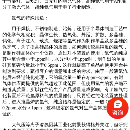
于节能灯、白炽灯、日光灯的填充气体、高纯氩气用于ArF准
分子激光气体、超纯氩气用于电子行业制造。
氩气的特殊用途：
用于焊接、不锈钢制造、冶炼，还用于半导体制造工艺中
的化学气相淀积、晶体生长、热氧化、外延、扩散、多晶硅、
钨化、离子注入、载流、烧结等氩气作为制作单晶及多晶硅的
保护气，为了提高硅晶体的质量，如何选用较高纯度的氩气，
是制作硅晶体的一个议题。通过对本装置的使用，氩气的纯度
其中氧含量小于1ppm时，水分也小于1ppm时，制作出的单晶
硅其氧碳含量就小于0.5ppm，这样就提高了单晶的使用寿命并
能达到要求，赢得客户的满意和市场的需求。由于一般液氩汽
化后未经过纯化处理，它的氧含量一般在2ppm~5ppm。有时
气体供应商提供的氩气超过了此范围，但使用氩气的客户确不
知道其质量，所以往往给生产产品质量造成影响。有了氩气纯
化装置后不论氩原料气的质量如何，只要经过纯化装置的处理
后，进入拉晶炉的氩气，纯度始终是恒定的。一般 O2＜
0.2ppm,水分＜1ppm，这样稳定的氩气对生产晶体质量是有保
证的。
大气压等离子渗氮因其工业化前景获得格外关注，但研究