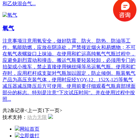
和乙炔混合气...
氧气
注意事项注意用氧安全，做好防震、防火、防热、防油等工
作。氧能助燃，应放在阴凉处，严禁接近烟火和易燃物；不可
在氧气表螺旋口上抹油。在使用和贮运高纯氧气气瓶过程中，
应避免剧烈震动和撞击。搬运气瓶要轻装轻卸，必须用专门的
抬架或小推车，禁止直接使用钢丝绳等吊运氧气瓶。使用和贮
存时，应用栏杆或支架对气瓶加以固定，防止倾倒。瓶装氧气
产品为高压充装气体，使用时应经YQY-12、152X-125等氧气
减压器减压降压后方可使用。使用前要仔细观看气瓶肩部球面
部分的标志。特别是注意“下次试压时间“。并在使用过程中按
照...
共2条记录
<上一页
1
下一页>
技术支持：
动力无限
网站首页
立即拨打