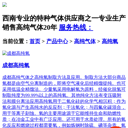
西南专业的特种气体供应商之一
专业生产
销售高纯气体20年
服务热线：
当前位置：
首页
>
产品中心
>
高纯气体
>
高纯氧
成都高纯氧
成都高纯气体之高纯氧制取方法及应用。制取方法大部分商品
氧都是由空气分离制造的，即将空气液化后经精馏提纯。也可
采用低温全精馏法。少量氧采用电解氧为原料，经催化脱氢可
制取纯度为99.99%以上的高纯氧。其他纯化方法有变压吸附
法和膜分离法应用高纯氧用于二氧化硅的化学气相沉积；作为
氧化源与产生高纯水的反应剂；干法氧化；与四氟化碳混合，
用于等离子刻蚀。氧的主要用途源于它能维持生命和助燃性
质；在冶金工业中有广泛应用。还可用于水质处理。所有的氧
化反应和燃烧过程都需要氧，例如炼钢时除硫、磷等杂质，氧