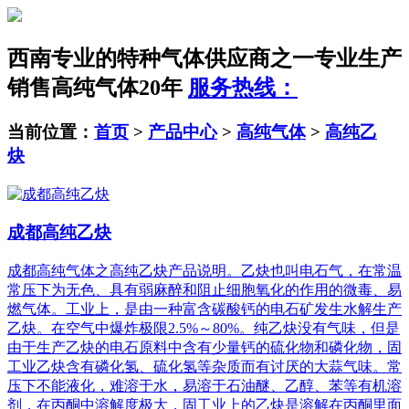
西南专业的特种气体供应商之一
专业生产
销售高纯气体20年
服务热线：
当前位置：
首页
>
产品中心
>
高纯气体
>
高纯乙
炔
成都高纯乙炔
成都高纯气体之高纯乙炔产品说明。乙炔也叫电石气，在常温
常压下为无色、具有弱麻醉和阻止细胞氧化的作用的微毒、易
燃气体。工业上，是由一种富含碳酸钙的电石矿发生水解生产
乙炔。在空气中爆炸极限2.5%～80%。纯乙炔没有气味，但是
由于生产乙炔的电石原料中含有少量钙的硫化物和磷化物，固
工业乙炔含有磷化氢、硫化氢等杂质而有讨厌的大蒜气味。常
压下不能液化，难溶于水，易溶于石油醚、乙醇、苯等有机溶
剂，在丙酮中溶解度极大，固工业上的乙炔是溶解在丙酮里面