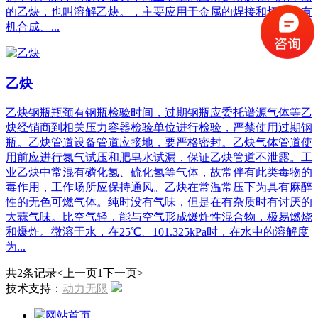
的乙炔，也叫溶解乙炔。，主要应用于金属的焊接和切割、有
机合成、...
乙炔
乙炔钢瓶瓶颈有钢瓶检验时间，过期钢瓶应委托谱源气体等乙
炔经销商到相关压力容器检验单位进行检验，严禁使用过期钢
瓶。乙炔管道设备管道应接地，要严格密封。乙炔气体管道使
用前应进行氮气试压和肥皂水试漏，保证乙炔管道不泄露。工
业乙炔中常混有磷化氢、硫化氢等气体，故常伴有此类毒物的
毒作用，工作场所应保持通风。乙炔在常温常压下为具有麻醉
性的无色可燃气体。纯时没有气味，但是在有杂质时有讨厌的
大蒜气味。比空气轻，能与空气形成爆炸性混合物，极易燃烧
和爆炸。微溶于水，在25℃、101.325kPa时，在水中的溶解度
为...
共2条记录
<上一页
1
下一页>
技术支持：
动力无限
网站首页