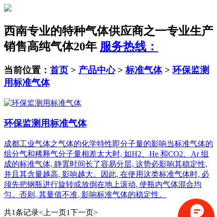
西南专业的特种气体供应商之一
专业生产
销售高纯气体20年
服务热线：
当前位置：
首页
>
产品中心
>
标准气体
>
环保监测
用标准气体
环保监测用标准气体
成都工业气体之气体的化学特性即分子量的影响当标准气体的
组分气和稀释气分子量相差太大时, 如H2、He 和CO2、Ar 组
成的标准气体, 静置时间长了容易分层, 这势必影响其稳定性,
并且其含量越高, 影响越大。因此, 在使用这类标准气体时, 必
须先把钢瓶进行旋转或放倒在地上滚动, 使瓶内气体混合均
匀。否则, 其量值不准, 影响标准气体的稳定性。
共1条记录
<上一页
1
下一页>