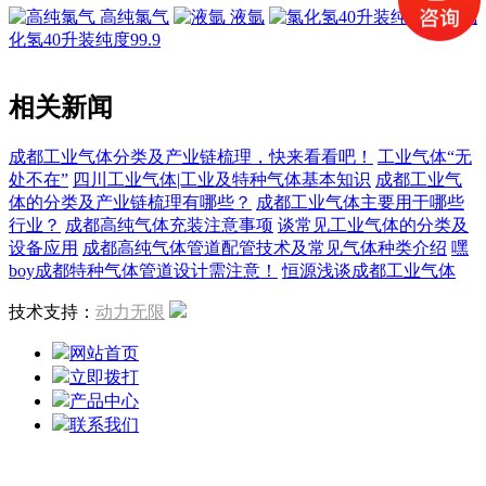
高纯氯气
液氩
氯
化氢40升装纯度99.9
相关新闻
成都工业气体分类及产业链梳理，快来看看吧！
工业气体“无
处不在”
四川工业气体|工业及特种气体基本知识
成都工业气
体的分类及产业链梳理有哪些？
成都工业气体主要用于哪些
行业？
成都高纯气体充装注意事项
谈常见工业气体的分类及
设备应用
成都高纯气体管道配管技术及常见气体种类介绍
嘿
boy成都特种气体管道设计需注意！
恒源浅谈成都工业气体
技术支持：
动力无限
网站首页
立即拨打
产品中心
联系我们