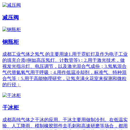
减压阀
钢瓶柜
成都工业气体之氖气 的主要用途1.用于霓虹灯及作为电子工业
的填充介质(例如高压氖灯、计数管等)；2.用于激光技术，做
视发光指示灯、电压调节，以及激光混合气成份；3.氖氧混合
气代替氦氧气用于呼吸；4.用作低温冷却剂，标准气、特种混
合气等；5.用于高能物理研究，让氖充满火花室来探测和微粒
的行径；
干冰柜
成都高纯气体之干冰的应用。干冰主要用做制冷剂。在低温实
验、人工降雨、模制橡胶部件去毛刺和高速研磨等场合，都用