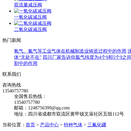
双流量减压阀
一氧化碳减压阀
二氧化碳减压阀
热门新闻
氧气、氮气等工业气体在机械制造业铸造过程中的作用
体“无处不在”
四川厂家告诉你氩气纯度为4个9和5个9之
割中的作用
联系我们
咨询热线
13540757780
全国售后热线：
13540757780
邮箱：1248756399@qq.com
地址：四川省成都市双流区黄甲镇文庙社区五组112号
当前位置：
首页
>
产品中心
>
特种气体
>
三氟化硼