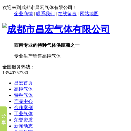
欢迎来到成都市昌宏气体有限公司！
企业商铺
|
联系我们
|
在线留言
|
网站地图
西南专业的特种气体供应商之一
专业生产销售高纯气体
全国服务热线：
13540757780
昌宏首页
高纯气体
特种气体
产品中心
合作案例
工业气体
荣誉资质
新闻动态