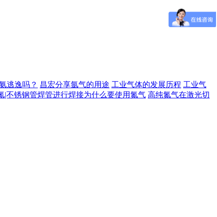
是氨逃逸吗？
昌宏分享氩气的用途
工业气体的发展历程
工业气
氮|不锈钢管焊管进行焊接为什么要使用氮气
高纯氮气在激光切