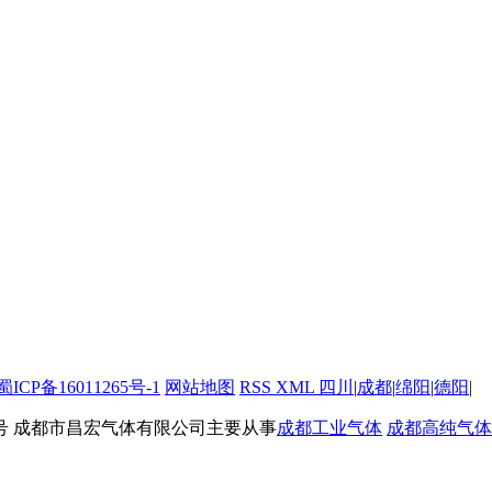
蜀ICP备16011265号-1
网站地图
RSS
XML
四川
|
成都
|
绵阳
|
德阳
|
号 成都市昌宏气体有限公司主要从事
成都工业气体
成都高纯气体