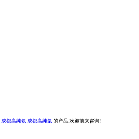
成都高纯氮
成都高纯氩
的产品,欢迎前来咨询!