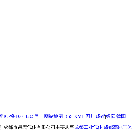
蜀ICP备16011265号-1
网站地图
RSS
XML
四川
|
成都
|
绵阳
|
德阳
|
号 成都市昌宏气体有限公司主要从事
成都工业气体
成都高纯气体