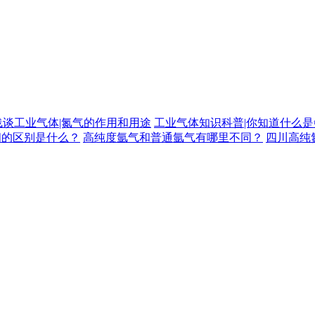
浅谈工业气体|氮气的作用和用途
工业气体知识科普|你知道什么
间的区别是什么？
高纯度氩气和普通氩气有哪里不同？
四川高纯