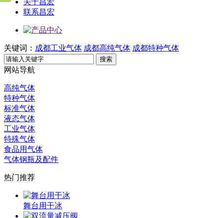
关于昌宏
联系昌宏
关键词：
成都工业气体
成都高纯气体
成都特种气体
搜索
网站导航
高纯气体
特种气体
标准气体
液态气体
工业气体
特殊气体
食品用气体
气体钢瓶及配件
热门推荐
舞台用干冰