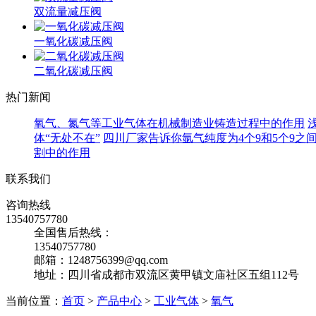
双流量减压阀
一氧化碳减压阀
二氧化碳减压阀
热门新闻
氧气、氮气等工业气体在机械制造业铸造过程中的作用
体“无处不在”
四川厂家告诉你氩气纯度为4个9和5个9之
割中的作用
联系我们
咨询热线
13540757780
全国售后热线：
13540757780
邮箱：1248756399@qq.com
地址：四川省成都市双流区黄甲镇文庙社区五组112号
当前位置：
首页
>
产品中心
>
工业气体
>
氧气