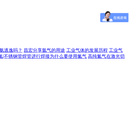
是氨逃逸吗？
昌宏分享氩气的用途
工业气体的发展历程
工业气
氮|不锈钢管焊管进行焊接为什么要使用氮气
高纯氮气在激光切