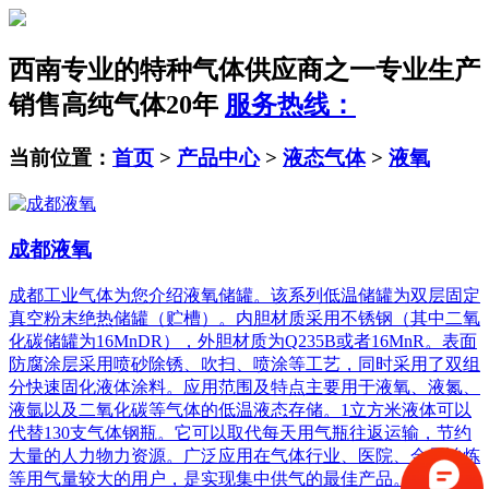
西南专业的特种气体供应商之一
专业生产
销售高纯气体20年
服务热线：
当前位置：
首页
>
产品中心
>
液态气体
>
液氧
成都液氧
成都工业气体为您介绍液氧储罐。该系列低温储罐为双层固定
真空粉末绝热储罐（贮槽）。内胆材质采用不锈钢（其中二氧
化碳储罐为16MnDR），外胆材质为Q235B或者16MnR。表面
防腐涂层采用喷砂除锈、吹扫、喷涂等工艺，同时采用了双组
分快速固化液体涂料。应用范围及特点主要用于液氧、液氮、
液氩以及二氧化碳等气体的低温液态存储。1立方米液体可以
代替130支气体钢瓶。它可以取代每天用气瓶往返运输，节约
大量的人力物力资源。广泛应用在气体行业、医院、金属冶炼
等用气量较大的用户，是实现集中供气的最佳产品。具有使