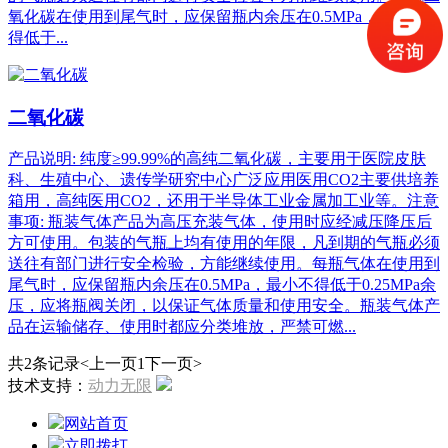
氧化碳在使用到尾气时，应保留瓶内余压在0.5MPa，最小不
得低于...
二氧化碳
产品说明: 纯度≥99.99%的高纯二氧化碳，主要用于医院皮肤
科、生殖中心、遗传学研究中心广泛应用医用CO2主要供培养
箱用，高纯医用CO2，还用于半导体工业金属加工业等。注意
事项: 瓶装气体产品为高压充装气体，使用时应经减压降压后
方可使用。包装的气瓶上均有使用的年限，凡到期的气瓶必须
送往有部门进行安全检验，方能继续使用。每瓶气体在使用到
尾气时，应保留瓶内余压在0.5MPa，最小不得低于0.25MPa余
压，应将瓶阀关闭，以保证气体质量和使用安全。瓶装气体产
品在运输储存、使用时都应分类堆放，严禁可燃...
共2条记录
<上一页
1
下一页>
技术支持：
动力无限
网站首页
立即拨打