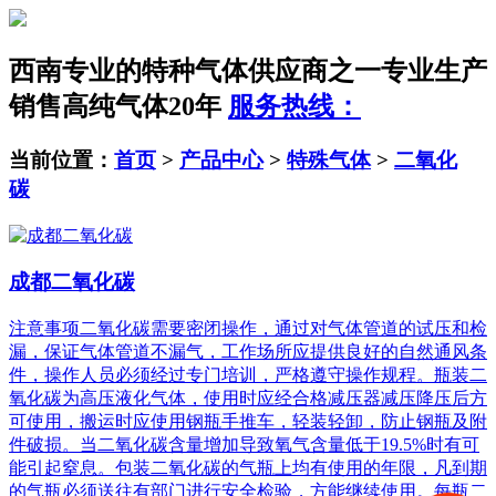
西南专业的特种气体供应商之一
专业生产
销售高纯气体20年
服务热线：
当前位置：
首页
>
产品中心
>
特殊气体
>
二氧化
碳
成都二氧化碳
注意事项二氧化碳需要密闭操作，通过对气体管道的试压和检
漏，保证气体管道不漏气，工作场所应提供良好的自然通风条
件，操作人员必须经过专门培训，严格遵守操作规程。瓶装二
氧化碳为高压液化气体，使用时应经合格减压器减压降压后方
可使用，搬运时应使用钢瓶手推车，轻装轻卸，防止钢瓶及附
件破损。当二氧化碳含量增加导致氧气含量低于19.5%时有可
能引起窒息。包装二氧化碳的气瓶上均有使用的年限，凡到期
的气瓶必须送往有部门进行安全检验，方能继续使用。每瓶二