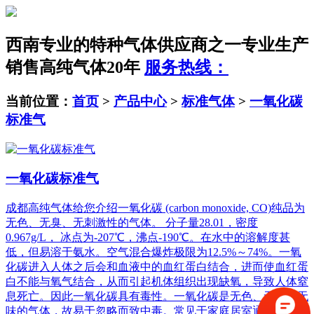
西南专业的特种气体供应商之一
专业生产
销售高纯气体20年
服务热线：
当前位置：
首页
>
产品中心
>
标准气体
>
一氧化碳
标准气
一氧化碳标准气
成都高纯气体给您介绍一氧化碳 (carbon monoxide, CO)纯品为
无色、无臭、无刺激性的气体。 分子量28.01，密度
0.967g/L， 冰点为-207℃，沸点-190℃。在水中的溶解度甚
低，但易溶于氨水。空气混合爆炸极限为12.5%～74%。一氧
化碳进入人体之后会和血液中的血红蛋白结合，进而使血红蛋
白不能与氧气结合，从而引起机体组织出现缺氧，导致人体窒
息死亡。因此一氧化碳具有毒性。一氧化碳是无色、无臭、无
味的气体，故易于忽略而致中毒。常见于家庭居室通风差的情