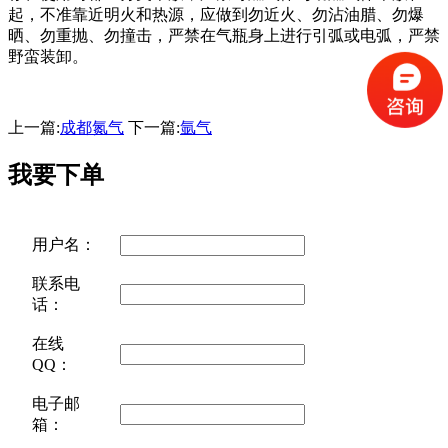
起，不准靠近明火和热源，应做到勿近火、勿沾油腊、勿爆
晒、勿重抛、勿撞击，严禁在气瓶身上进行引弧或电弧，严禁
野蛮装卸。
上一篇:
成都氮气
下一篇:
氩气
我要下单
用户名：
联系电
话：
在线
QQ：
电子邮
箱：