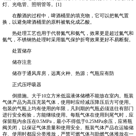
灯、光电管、照明管等。[1]
在酿酒的过程中，啤酒桶里的填充物，它可以把氧气置
换，以避免啤酒桶里的原料被氧化成乙酸。
热处理工艺也用于代替氮气和氨气，效果更是超过氮气和
氨气，不锈钢热处理时采用氩气保护折弯效果更好不易断裂。
处置储存
储存注意
储存于通风库房，远离火种、热源；气瓶应有防
正式压呼吸器
倒措施。大于10立方米低温液体储槽不能放在室内。瓶装
气体产品为高压充装气体，使用时应经减压降压后方可使用。
包装的气瓶上均有使用的年限，凡到期的气瓶必须送往有部门
进行安全检验，方能继续使用。每瓶气体在使用到尾气时，应
保留瓶内余压在0.5MPa，最小不得低于0.25MPa余压，应将瓶
阀关闭，以保证气体质量和使用安全。瓶装气体产品在运输储
存、使用时都应分类堆放，严禁可燃气体与助燃气体堆放在一