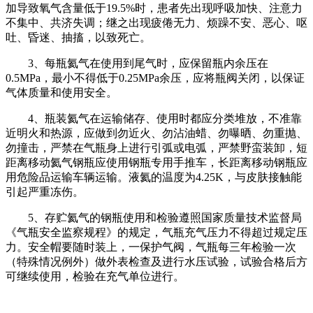
加导致氧气含量低于19.5%时，患者先出现呼吸加快、注意力
不集中、共济失调；继之出现疲倦无力、烦躁不安、恶心、呕
吐、昏迷、抽搐，以致死亡。
3、每瓶氦气在使用到尾气时，应保留瓶内余压在
0.5MPa，最小不得低于0.25MPa余压，应将瓶阀关闭，以保证
气体质量和使用安全。
4、瓶装氦气在运输储存、使用时都应分类堆放，不准靠
近明火和热源，应做到勿近火、勿沾油蜡、勿曝晒、勿重抛、
勿撞击，严禁在气瓶身上进行引弧或电弧，严禁野蛮装卸，短
距离移动氦气钢瓶应使用钢瓶专用手推车，长距离移动钢瓶应
用危险品运输车辆运输。液氦的温度为4.25K，与皮肤接触能
引起严重冻伤。
5、存贮氦气的钢瓶使用和检验遵照国家质量技术监督局
《气瓶安全监察规程》的规定，气瓶充气压力不得超过规定压
力。安全帽要随时装上，一保护气阀，气瓶每三年检验一次
（特殊情况例外）做外表检查及进行水压试验，试验合格后方
可继续使用，检验在充气单位进行。