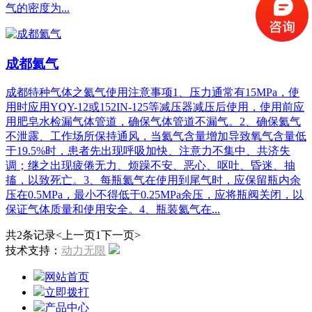
气的密度为...
成都氦气
成都特种气体之氦气使用注意事项1、压力通常有15MPa，使
用时应用YQY-12或152IN-125等减压器减压后使用，使用前应
用肥皂水检漏气体管道，确保气体管道不漏气。2、确保氦气
不泄露、工作场所保持通风，当氦气含量增加导致氧气含量低
于19.5%时，患者先出现呼吸加快、注意力不集中、共济失
调；继之出现疲倦无力、烦躁不安、恶心、呕吐、昏迷、抽
搐，以致死亡。3、每瓶氦气在使用到尾气时，应保留瓶内余
压在0.5MPa，最小不得低于0.25MPa余压，应将瓶阀关闭，以
保证气体质量和使用安全。4、瓶装氦气在...
共2条记录
<上一页
1
下一页>
技术支持：
动力无限
网站首页
立即拨打
产品中心