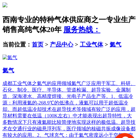
西南专业的特种气体供应商之一
专业生产
销售高纯气体20年
服务热线：
当前位置：
首页
>
产品中心
>
工业气体
>
氦气
氦气
成都工业气体之氦气的应用领域氦气广泛应用于军工、科研、
石化、制冷、医疗、半导体、管道检漏、超导实验、金属制
造、深海潜水、高精度焊接、光电子产品生产等。1、低温冷
源：利用液氦的-268.9℃的低沸点，液氦可以用于超低温冷
却。而超低温冷却技术在超导技术等领域有较广泛的应用，超
导材料需要在低温（100K左右）中才能表现出超导特性，大
多数情况下只有液氦能比较简便地实现这样的极低温。超导技
术在交通行业的磁悬浮列车，医疗领域的核磁共振成像设备都
有较大的应用。2、气球充气：由于氦气密度远小于空气（空