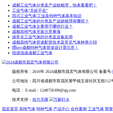
成都工业气体分类及产业链梳理，快来看看吧！
工业气体“无处不在”
四川工业气体|工业及特种气体基本知识
成都工业气体的分类及产业链梳理有哪些？
成都工业气体主要用于哪些行业？
成都高纯气体充装注意事项
谈常见工业气体的分类及设备应用
成都高纯气体管道配管技术及常见气体种类介绍
嘿boy成都特种气体管道设计需注意！
恒源浅谈成都工业气体
版权所有：2016年 2024成都市昌宏气体有限公司 备案号:
公司地址：四川省成都市双流区黄甲镇文庙社区五组112
电话： E-mail：1248756399@qq.com
技术支持：
动力无限
昌宏首页
高纯气体
特种气体
产品中心
合作案例
工业气体
荣誉