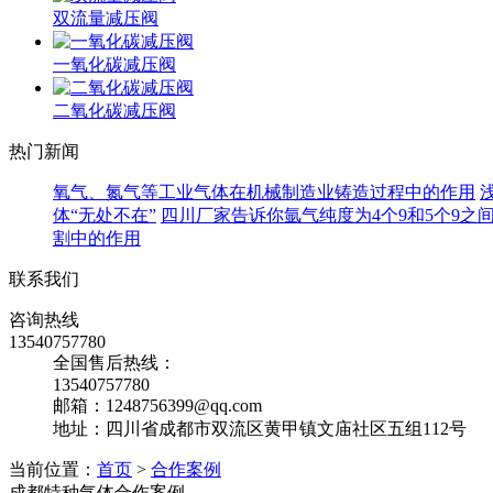
双流量减压阀
一氧化碳减压阀
二氧化碳减压阀
热门新闻
氧气、氮气等工业气体在机械制造业铸造过程中的作用
体“无处不在”
四川厂家告诉你氩气纯度为4个9和5个9之
割中的作用
联系我们
咨询热线
13540757780
全国售后热线：
13540757780
邮箱：1248756399@qq.com
地址：四川省成都市双流区黄甲镇文庙社区五组112号
当前位置：
首页
>
合作案例
成都特种气体合作案例