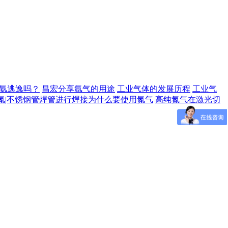
是氨逃逸吗？
昌宏分享氩气的用途
工业气体的发展历程
工业气
氮|不锈钢管焊管进行焊接为什么要使用氮气
高纯氮气在激光切