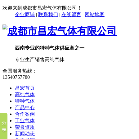
欢迎来到成都市昌宏气体有限公司！
企业商铺
|
联系我们
|
在线留言
|
网站地图
西南专业的特种气体供应商之一
专业生产销售高纯气体
全国服务热线：
13540757780
昌宏首页
高纯气体
特种气体
产品中心
合作案例
工业气体
荣誉资质
新闻动态