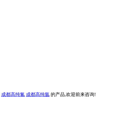
成都高纯氮
成都高纯氩
的产品,欢迎前来咨询!