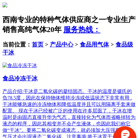
西南专业的特种气体供应商之一
专业生产
销售高纯气体20年
服务热线：
当前位置：
首页
>
产品中心
>
食品用气体
>
食品级
干冰
食品冷冻干冰
产品介绍:干冰是二氧化碳的凝结固态。干冰的温度是摄氏的
负78.5度，因此在保持物体维持冷冻或低温状态下非常有用 .
干冰能够急速的冷冻物体和降低温度并且可以用隔离手套来做
配置。 现在干冰已经被广泛的使用在许多层面了，干冰在增
温时是由固态直接升华为气态，直接转化为气体而省略掉转为
液态的程序，因此其相变并不会产生液体，也因此我们称它
做“干冰”。要将二氧化碳变成液态，就必须加大压强至5.1大
气压才会出现液态二氧化碳。注意事项:将干冰置于一个保温